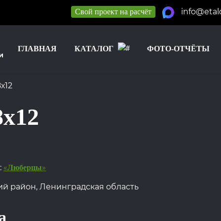
info@etal
Свой проект на расчёт
ГЛАВНАЯ
КАТАЛОГ
ФОТО-ОТЧЁТЫ
х12
8х12
:
«
»
Люберцы
ий район, Ленинградская область
а