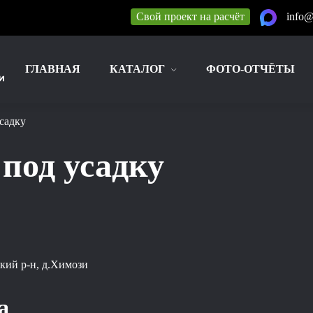
Свой проект на расчёт
info@
ГЛАВНАЯ
КАТАЛОГ
ФОТО-ОТЧЁТЫ
усадку
 под усадку
кий р-н, д.Химози
а