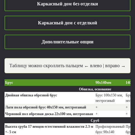
Каркасный дом без отделки
Каркасный дом с отделкой
Дополнительные опции
Таблицу можно скроллить пальцем
← влево | вправо →
Брус
90х140мм
140х
Обвязка, основание
Двойная обвязка обрезной брус
Брус 100х150 мм,
Брус 
нестроганый
нестр
Лаги пола обрезной брус 40х150 мм, нестроганый
+
+
Черновой пол обрезная доска 22х100 мм, нестроганая
+
+
Сруб
Высота сруба 17 венцов естественной влажности 2.3 м
Профилированный
Проф
+- 5 см
брус 90х140
брус 