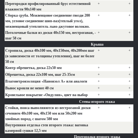
Перегородки профилированный брус естественной
+
+
влажности 90х140 мм
Сборка сруба. Межвенцовое соединение гвозди 200
+
+
мм, угловое соединение шип-паз(теплый угол),
межвенцовый утеплитель льно-джутовое волокно.
Потолочные балки из доски 40х150 мм, нестроганая, -
+
+
шаг 58 см
Крыша
Стропила, доска 40х100 мм, 40х150мм, 40х200мм шаг
+
+
(в зависимости от толщины утепления), шаг не более
58 см
Контр обрешетка, доска 22х50 мм
+
+
Обрешетка, доска 22х100 мм, шаг 25-35см
+
+
Влаговетроизоляция «Наноизол А» или аналоги
+
+
Вынос кровли не менее 40 см
+
+
Кровельное покрытие «Ондулин», цвет на выбор
+
+
Стены второго этажа
Стойки, пояса выполняются из нестроганой доски
+
+
сечением 40х100 мм, 40х150 мм или 50х200 мм
хвойных пород, с шагом 580 мм
Внутренняя отделка стен второго этажа: вагонка
камерной сушки 12,5 мм
Перегородки второго этажа