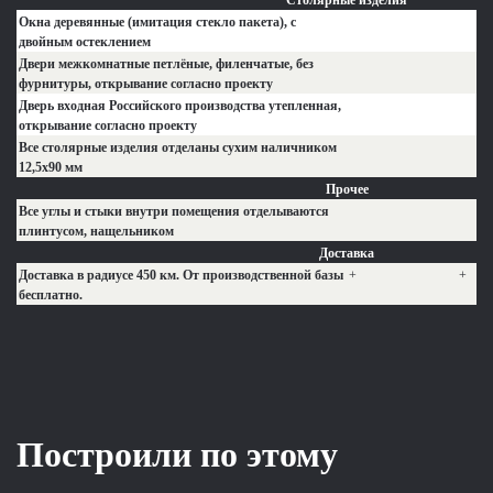
Столярные изделия
Окна деревянные (имитация стекло пакета), с
двойным остеклением
Двери межкомнатные петлёные, филенчатые, без
фурнитуры, открывание согласно проекту
Дверь входная Российского производства утепленная,
открывание согласно проекту
Все столярные изделия отделаны сухим наличником
12,5х90 мм
Прочее
Все углы и стыки внутри помещения отделываются
плинтусом, нащельником
Доставка
Доставка в радиусе 450 км. От производственной базы
+
+
бесплатно.
Построили по этому