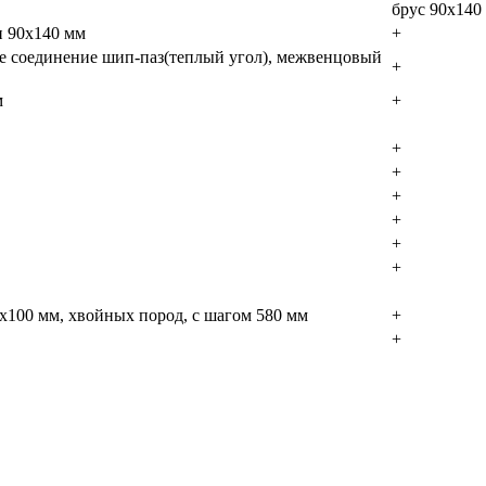
брус 90х140
и 90х140 мм
+
ое соединение шип-паз(теплый угол), межвенцовый
+
м
+
+
+
+
+
+
+
х100 мм, хвойных пород, с шагом 580 мм
+
+