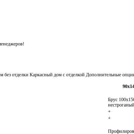
менеджеров!
м без отделки
Каркасный дом с отделкой
Дополнительные опци
90х1
Брус 100х15
нестроганы
+
+
Профилиро