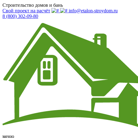
Строительство домов и бань
Свой проект на расчёт
info@etalon-stroydom.ru
8 (800) 302-09-80
меню