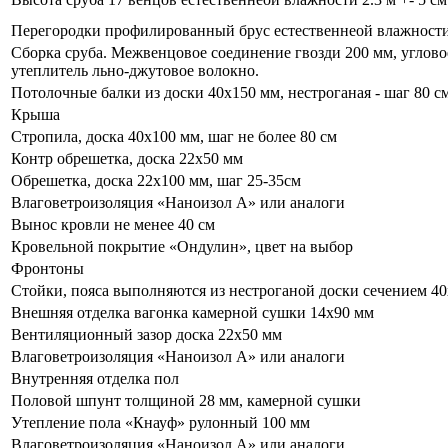
Перегородки профилированный брус естественнеой влажност
Сборка сруба. Межвенцовое соединение гвозди 200 мм, углов
утеплитель льно-джутовое волокно.
Потолочные балки из доски 40х150 мм, нестроганая - шаг 80 с
Крыша
Стропила, доска 40х100 мм, шаг не более 80 см
Контр обрешетка, доска 22х50 мм
Обрешетка, доска 22х100 мм, шаг 25-35см
Влаговетроизоляция «Наноизол А» или аналоги
Вынос кровли не менее 40 см
Кровельной покрытие «Ондулин», цвет на выбор
Фронтоны
Стойки, пояса выполняются из нестроганой доски сечением 40
Внешняя отделка вагонка камерной сушки 14х90 мм
Вентиляционный зазор доска 22х50 мм
Влаговетроизоляция «Наноизол А» или аналоги
Внутренняя отделка пол
Половой шпунт толщиной 28 мм, камерной сушки
Утепление пола «Кнауф» рулонный 100 мм
Влаговетроизоляция «Наноизол А» или аналоги