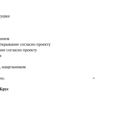
сушки
ением
ткрывание согласно проекту
ние согласно проекту
м
, нащельником
но.
+
Брус