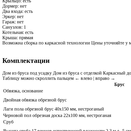
Крыльцо: есть
Дормер: нет
Два входа: есть
Эркер: нет
Гараж: нет
Санузлов: 1
Котельная: есть
Крыша: прямая
Возможна сборка по каркасной технологии
Цены уточняйте у 
Комплектации
Дом из бруса под усадку
Дом из бруса с отделкой
Каркасный до
Таблицу можно скроллить пальцем
← влево | вправо →
Брус
Обвязка, основание
Двойная обвязка обрезной брус
Лаги пола обрезной брус 40х150 мм, нестроганый
Черновой пол обрезная доска 22х100 мм, нестроганая
Сруб
Высота сруба 17 венцов естественнеой влажности 2.3 м +- 5 см