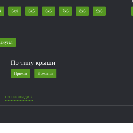
3
6x4
6x5
6x6
7x6
8x6
9x6
анузел
По типу крыши
Прямая
Ломаная
по площади ↓