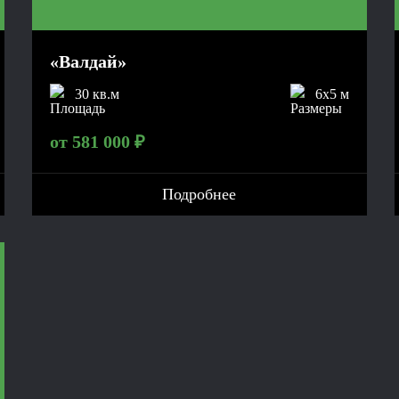
«Валдай»
30 кв.м
6x5 м
от 581 000 ₽
Подробнее