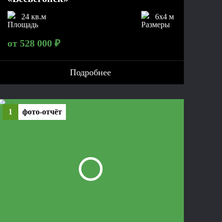
24 кв.м
6x4 м
от 528 000 ₽
Подробнее
1
фото-отчёт