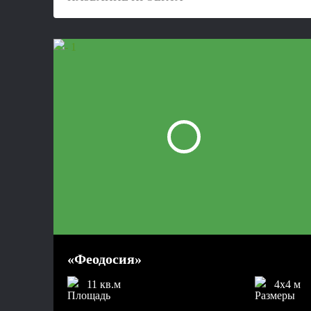
«Феодосия»
11 кв.м
4x4 м