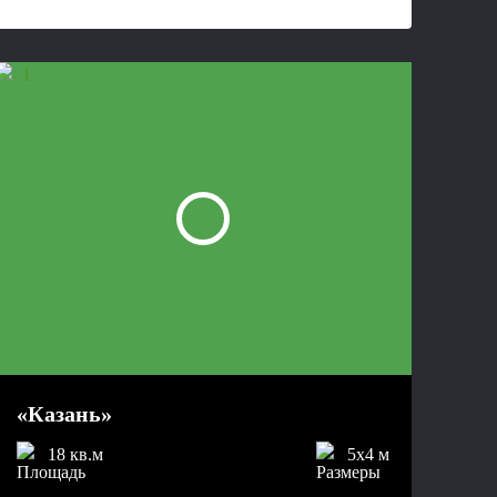
«Казань»
18 кв.м
5x4 м