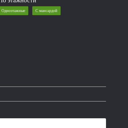
По этажности
Одноэтажные
С мансардой