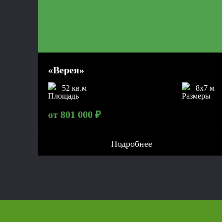
«Верея»
52 кв.м
8x7 м
от 801 000 ₽
Подробнее