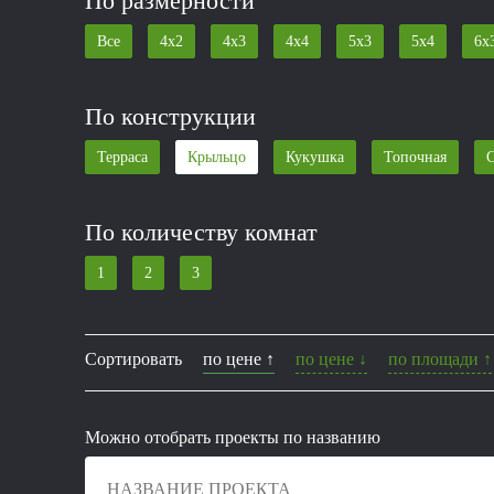
По размерности
Все
4x2
4x3
4x4
5x3
5x4
6x
По конструкции
Терраса
Крыльцо
Кукушка
Топочная
С
По количеству комнат
1
2
3
Сортировать
по цене ↑
по цене ↓
по площади ↑
Можно отобрать проекты по названию