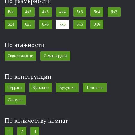
По размерности
Все
4x2
4x3
4x4
5x3
5x4
6x3
6x4
6x5
6x6
7x6
8x6
9x6
По этажности
Одноэтажные
С мансардой
По конструкции
Терраса
Крыльцо
Кукушка
Топочная
Санузел
По количеству комнат
1
2
3